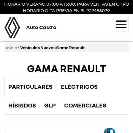
HORARIO VERANO 07:00 A 15:00. PARA VENTAS EN OTRO
HORARIO CITA PREVIA EN EL 927488079.
Auto Castro
Togg
navi
Inicio
›
Vehículos Nuevos Gama Renault
GAMA RENAULT
PARTICULARES
ELÉCTRICOS
HÍBRIDOS
GLP
COMERCIALES