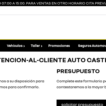
7:00 A 15:00. PARA VENTAS EN OTRO HORARIO CITA PREVIA
Vehículos
Taller
Promociones
Seguros Automov
TENCION-AL-CLIENTE AUTO CAST
PRESUPUESTO
os a su disposición para
Complete este formulario pa
remos para confirmarlo.
contestaremos a la mayor b
solicitar presupuesto