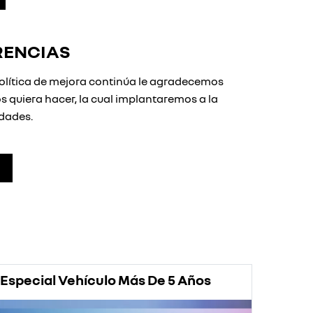
RENCIAS
lítica de mejora continúa le agradecemos
s quiera hacer, la cual implantaremos a la
idades.
Especial Vehículo Más De 5 Años
Prom
Rena