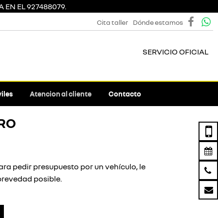
 EN EL 927488079.
Cita taller
Dónde estamos
SERVICIO OFICIAL
iles
Atencion al cliente
Contacto
RO
ra pedir presupuesto por un vehículo, le
revedad posible.