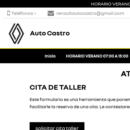
HORARIO VERANO 0
Teléfonos
renaultautocastro@gmail.com
Auto Castro
Inicio
HORARIO VERANO 07:00 A 15:00
A
CITA DE TALLER
Este formulario es una herramienta que ponem
facilitarle la reserva de una cita. Le contesta
solicitar cita taller