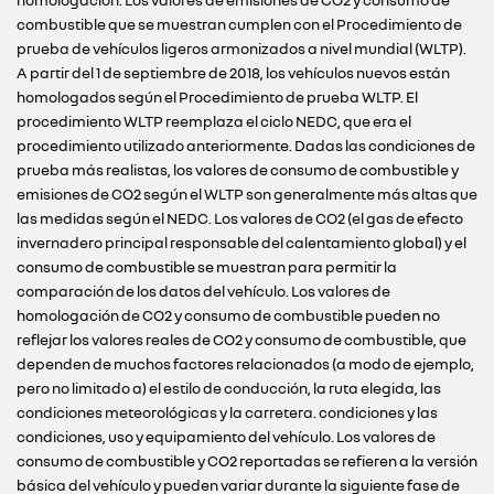
homologación. Los valores de emisiones de CO2 y consumo de
combustible que se muestran cumplen con el Procedimiento de
prueba de vehículos ligeros armonizados a nivel mundial (WLTP).
A partir del 1 de septiembre de 2018, los vehículos nuevos están
homologados según el Procedimiento de prueba WLTP. El
procedimiento WLTP reemplaza el ciclo NEDC, que era el
procedimiento utilizado anteriormente. Dadas las condiciones de
prueba más realistas, los valores de consumo de combustible y
emisiones de CO2 según el WLTP son generalmente más altas que
las medidas según el NEDC. Los valores de CO2 (el gas de efecto
invernadero principal responsable del calentamiento global) y el
consumo de combustible se muestran para permitir la
comparación de los datos del vehículo. Los valores de
homologación de CO2 y consumo de combustible pueden no
reflejar los valores reales de CO2 y consumo de combustible, que
dependen de muchos factores relacionados (a modo de ejemplo,
pero no limitado a) el estilo de conducción, la ruta elegida, las
condiciones meteorológicas y la carretera. condiciones y las
condiciones, uso y equipamiento del vehículo. Los valores de
consumo de combustible y CO2 reportadas se refieren a la versión
básica del vehículo y pueden variar durante la siguiente fase de