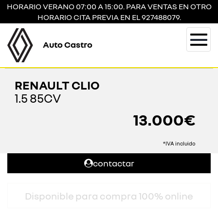
HORARIO VERANO 07:00 A 15:00. PARA VENTAS EN OTRO
HORARIO CITA PREVIA EN EL 927488079.
Auto Castro
Togg
navi
RENAULT CLIO
1.5 85CV
13.000€
*IVA incluido
contactar
Disponible para compra 100% online