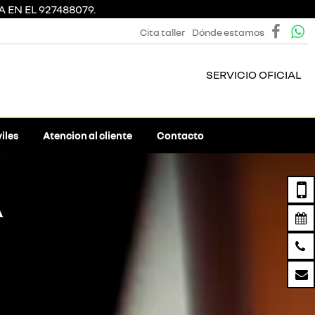
 EN EL 927488079.
Cita taller
Dónde estamos
SERVICIO OFICIAL
iles
Atencion al cliente
Contacto
A