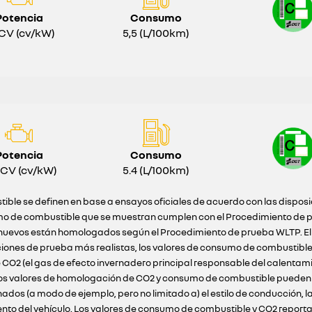
Potencia
Consumo
CV (cv/kW)
5,5 (L/100km)
Potencia
Consumo
 CV (cv/kW)
5.4 (L/100km)
ible se definen en base a ensayos oficiales de acuerdo con las dispos
o de combustible que se muestran cumplen con el Procedimiento de pr
ulos nuevos están homologados según el Procedimiento de prueba WLTP. E
ciones de prueba más realistas, los valores de consumo de combustibl
 CO2 (el gas de efecto invernadero principal responsable del calentam
 Los valores de homologación de CO2 y consumo de combustible pueden n
s (a modo de ejemplo, pero no limitado a) el estilo de conducción, la 
ento del vehículo. Los valores de consumo de combustible y CO2 reportad