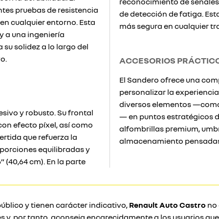
reconocimiento de señales
tes pruebas de resistencia
de detección de fatiga. Es
en cualquier entorno. Esta
más segura en cualquier tr
y a una ingeniería
su solidez a lo largo del
o.
ACCESORIOS PRÁCTICO
El Sandero ofrece una com
personalizar la experiencia
diversos elementos —como 
sivo y robusto. Su frontal
— en puntos estratégicos d
on efecto píxel, así como
alfombrillas premium, umbr
rtida que refuerza la
almacenamiento pensadas p
oporciones equilibradas y
” (40,64 cm). En la parte
úblico y tienen carácter indicativo,
Renault Auto Castro
no 
s y, por tanto, aconseja encarecidamente a los usuarios qu