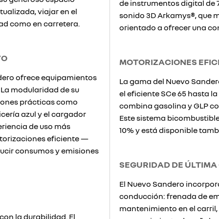
de instrumentos digital de 7
alizada, viajar en el
sonido 3D Arkamys®, que me
ad como en carretera.
orientado a ofrecer una con
VO
MOTORIZACIONES EFIC
dero ofrece equipamientos
La gama del Nuevo Sandero
 La modularidad de su
el eficiente SCe 65 hasta l
luciones prácticas como
combina gasolina y GLP con
ería azul y el cargador
Este sistema bicombustible
eriencia de uso más
10% y está disponible tamb
orizaciones eficiente —
ducir consumos y emisiones
SEGURIDAD DE ÚLTIMA
El Nuevo Sandero incorpor
conducción: frenada de eme
mantenimiento en el carril,
n la durabilidad. El